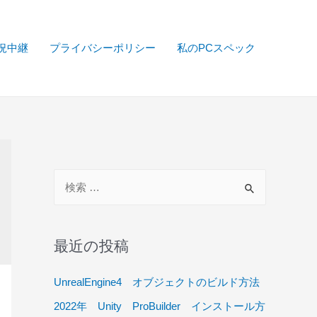
実況中継
プライバシーポリシー
私のPCスペック
検
索
対
象
最近の投稿
:
UnrealEngine4 オブジェクトのビルド方法
2022年 Unity ProBuilder インストール方