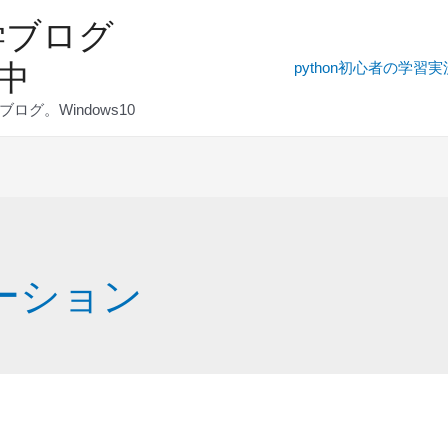
学ブログ
発中
python初心者の学習
グ。Windows10
ーション