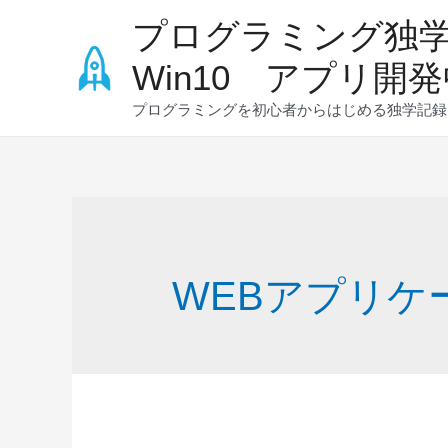
コ
プログラミング独
ン
テ
Win10 アプリ開
ン
プログラミングを初心者からはじめる独学記録ブロ
ツ
へ
ス
キ
ッ
プ
WEBアプリケ