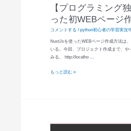
【プログラミング独学
った初WEBページ
コメントする
/
python初心者の学習実況
NuxtJsを使ったWEBページ作成方法は
いる。今回、プロジェクト作成まで、や
みる。 http://localho …
【プ
もっと読む »
ロ
グ
ラ
ミ
ン
グ
独