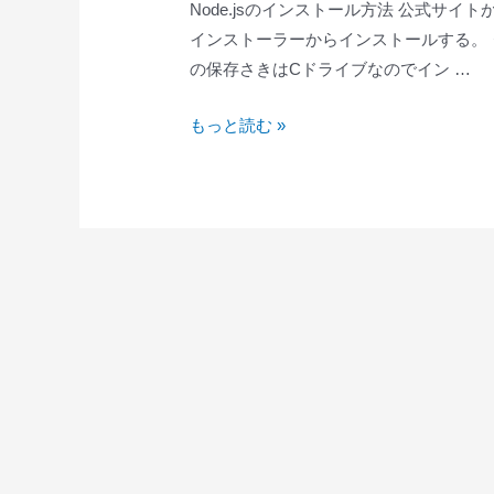
Node.jsのインストール方法 公式サイト
～
インストーラーからインストールする。 
プ
の保存さきはCドライブなのでイン …
ロ
ジ
Node.js
もっと読む »
ェ
の
ク
イ
ト
ン
作
ス
成
ト
～
ー
ル