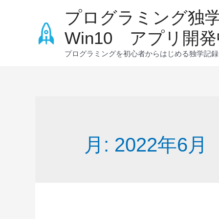
コ
プログラミング独
ン
テ
Win10 アプリ開
ン
プログラミングを初心者からはじめる独学記録ブロ
ツ
へ
ス
キ
ッ
プ
月:
2022年6月