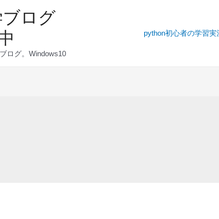
学ブログ
発中
python初心者の学習
グ。Windows10