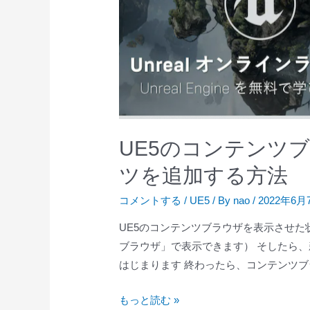
UE5のコンテンツ
ツを追加する方法
コメントする
/
UE5
/ By
nao
/
2022年6月
UE5のコンテンツブラウザを表示させた
ブラウザ」で表示できます） そしたら、
はじまります 終わったら、コンテンツブ
UE5
もっと読む »