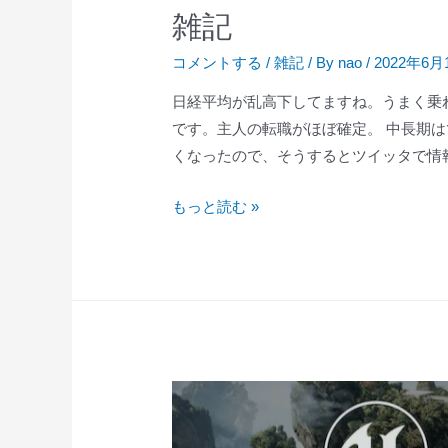
雑記
コメントする
/
雑記
/ By
nao
/
2022年6月
日経平均が乱高下してますね。うまく乗
です。主人の転職がほぼ確定。 中長期
くなったので、そうするとツイッタで情
雑
もっと読む »
記