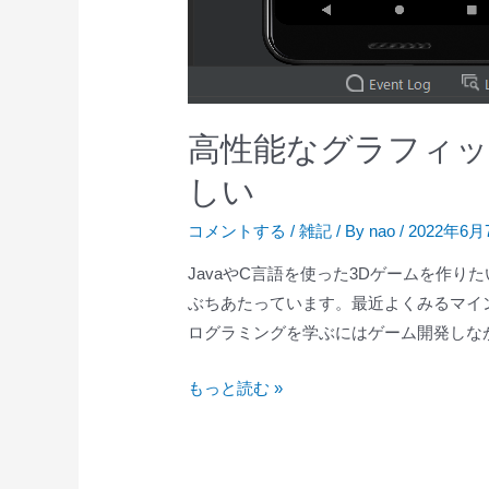
高性能なグラフィ
しい
コメントする
/
雑記
/ By
nao
/
2022年6月
JavaやC言語を使った3Dゲームを作
ぶちあたっています。最近よくみるマイン
ログラミングを学ぶにはゲーム開発しなが
高
もっと読む »
性
能
な