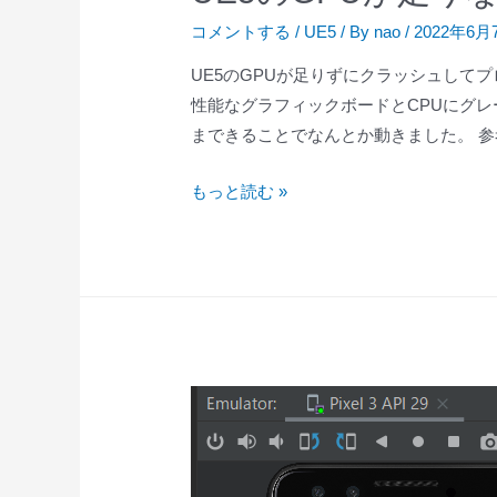
ン
コメントする
/
UE5
/ By
nao
/
2022年6月
ツ
UE5のGPUが足りずにクラッシュして
を
性能なグラフィックボードとCPUにグレ
追
まできることでなんとか動きました。 参
加
す
UE5
もっと読む »
る
の
方
GPU
法
が
足
り
な
い
問
題
の