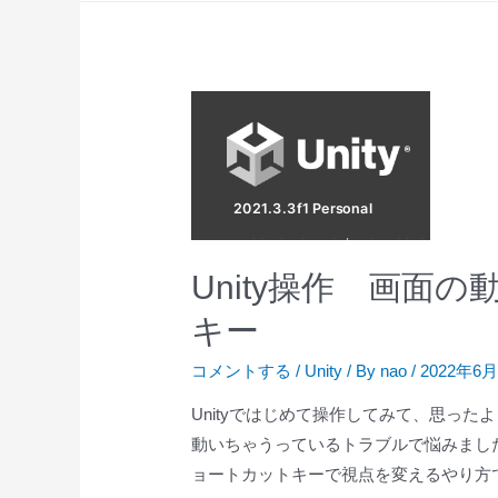
グ
ラ
フ
ィ
ッ
ク
ボ
ー
ド
Unity操作 画面
の
パ
キー
ソ
コメントする
/
Unity
/ By
nao
/
2022年6
コ
ン
Unityではじめて操作してみて、思っ
が
動いちゃうっているトラブルで悩みまし
ほ
ョートカットキーで視点を変えるやり方で
し