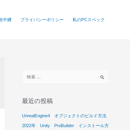
実況中継
プライバシーポリシー
私のPCスペック
検
索
対
象
最近の投稿
:
UnrealEngine4 オブジェクトのビルド方法
2022年 Unity ProBuilder インストール方