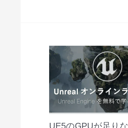
の
コ
ン
テ
ン
ツ
ブ
ラ
ウ
ザ
に
新
し
い
コ
ン
UE5のGPUが足り
テ