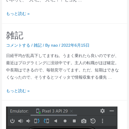
いやって、 ついに、ついに！！ ピコん …
自
もっと読む »
分
で
雑記
作
っ
コメントする
/
雑記
/ By
nao
/
2022年6月15日
た
日経平均が乱高下してますね。うまく乗れたら良いのですが、
プ
最近はプログラミングに没頭中です。主人の転職がほぼ確定。
ロ
中長期はできるので、毎朝見守ってます。ただ、短期はできな
グ
くなったので、そうするとツイッタで情報収集する優先 …
ラ
ム
雑
もっと読む »
か
記
ら、
メ
ー
ル
配