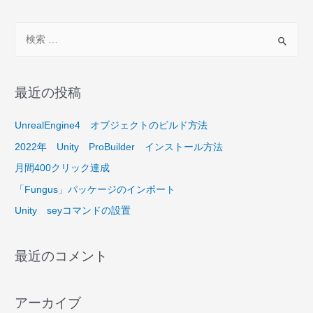
な
グ
検
ラ
索
フ
対
ィ
象
最近の投稿
ッ
:
ク
UnrealEngine4 オブジェクトのビルド方法
ボ
2022年 Unity ProBuilder インストール方法
ー
ド
月間400クリック達成
の
「Fungus」パッケージのインポート
パ
Unity seyコマンドの設置
ソ
コ
最近のコメント
ン
が
ほ
アーカイブ
し