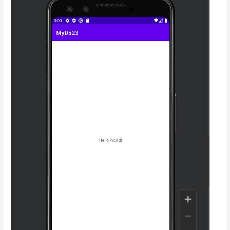
信
す
る
機
能
を
つ
く
っ
て
み
た