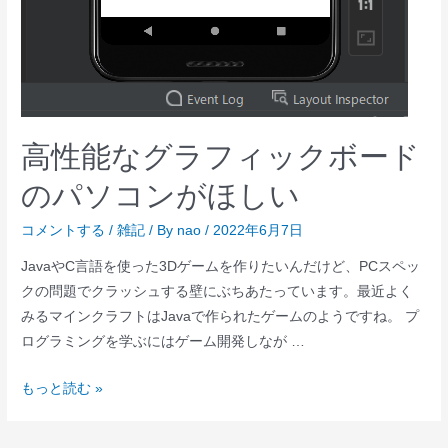
高性能なグラフィックボード
のパソコンがほしい
コメントする
/
雑記
/ By
nao
/
2022年6月7日
JavaやC言語を使った3Dゲームを作りたいんだけど、PCスペッ
クの問題でクラッシュする壁にぶちあたっています。最近よく
みるマインクラフトはJavaで作られたゲームのようですね。 プ
ログラミングを学ぶにはゲーム開発しなが …
高
もっと読む »
性
能