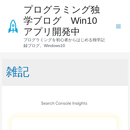
コ
プログラミング独
ン
学ブログ Win10
テ
ン
アプリ開発中
Main
ツ
へ
プログラミングを初心者からはじめる独学記
Men
録ブログ。Windows10
ス
キ
ッ
雑記
プ